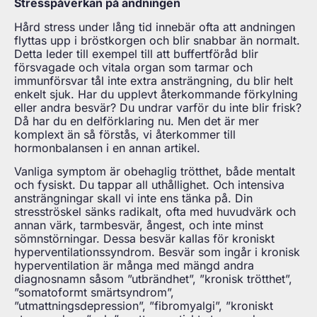
Stresspåverkan på andningen
Hård stress under lång tid innebär ofta att andningen
flyttas upp i bröstkorgen och blir snabbar än normalt.
Detta leder till exempel till att buffertföråd blir
försvagade och vitala organ som tarmar och
immunförsvar tål inte extra ansträngning, du blir helt
enkelt sjuk. Har du upplevt återkommande förkylning
eller andra besvär? Du undrar varför du inte blir frisk?
Då har du en delförklaring nu. Men det är mer
komplext än så förstås, vi återkommer till
hormonbalansen i en annan artikel.
Vanliga symptom är obehaglig trötthet, både mentalt
och fysiskt. Du tappar all uthållighet. Och intensiva
ansträngningar skall vi inte ens tänka på. Din
stresströskel sänks radikalt, ofta med huvudvärk och
annan värk, tarmbesvär, ångest, och inte minst
sömnstörningar. Dessa besvär kallas för kroniskt
hyperventilationssyndrom. Besvär som ingår i kronisk
hyperventilation är många med mängd andra
diagnosnamn såsom ”utbrändhet”, ”kronisk trötthet”,
”somatoformt smärtsyndrom”,
”utmattningsdepression”, ”fibromyalgi”, ”kroniskt