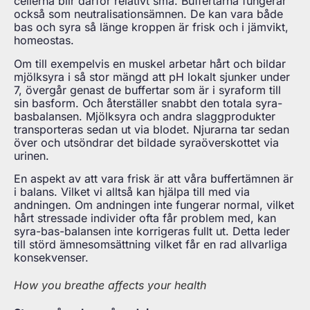
cellerna blir därför relativt små. Buffertarna fungerar
också som neutralisationsämnen. De kan vara både
bas och syra så länge kroppen är frisk och i jämvikt,
homeostas.
Om till exempelvis en muskel arbetar hårt och bildar
mjölksyra i så stor mängd att pH lokalt sjunker under
7, övergår genast de buffertar som är i syraform till
sin basform. Och återställer snabbt den totala syra-
basbalansen. Mjölksyra och andra slaggprodukter
transporteras sedan ut via blodet. Njurarna tar sedan
över och utsöndrar det bildade syraöverskottet via
urinen.
En aspekt av att vara frisk är att våra buffertämnen är
i balans. Vilket vi alltså kan hjälpa till med via
andningen. Om andningen inte fungerar normal, vilket
hårt stressade individer ofta får problem med, kan
syra-bas-balansen inte korrigeras fullt ut. Detta leder
till störd ämnesomsättning vilket får en rad allvarliga
konsekvenser.
How you breathe affects your health