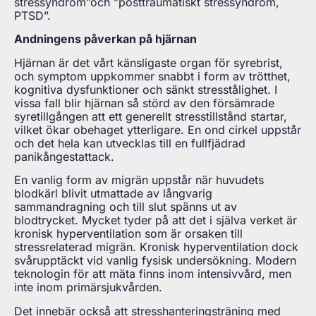
stressyndrom”och ”posttraumatiskt stressyndrom,
PTSD”.
Andningens påverkan på hjärnan
Hjärnan är det vårt känsligaste organ för syrebrist,
och symptom uppkommer snabbt i form av trötthet,
kognitiva dysfunktioner och sänkt stresstålighet. I
vissa fall blir hjärnan så störd av den försämrade
syretillgången att ett generellt stresstillstånd startar,
vilket ökar obehaget ytterligare. En ond cirkel uppstår
och det hela kan utvecklas till en fullfjädrad
panikångestattack.
En vanlig form av migrän uppstår när huvudets
blodkärl blivit utmattade av långvarig
sammandragning och till slut spänns ut av
blodtrycket. Mycket tyder på att det i själva verket är
kronisk hyperventilation som är orsaken till
stressrelaterad migrän. Kronisk hyperventilation dock
svårupptäckt vid vanlig fysisk undersökning. Modern
teknologin för att mäta finns inom intensivvård, men
inte inom primärsjukvården.
Det innebär också att stresshanteringsträning med