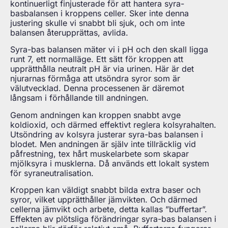
kontinuerligt finjusterade för att hantera syra-
basbalansen i kroppens celler. Sker inte denna
justering skulle vi snabbt bli sjuk, och om inte
balansen återupprättas, avlida.
Syra-bas balansen mäter vi i pH och den skall ligga
runt 7, ett normalläge. Ett sätt för kroppen att
upprätthålla neutralt pH är via urinen. Här är det
njurarnas förmåga att utsöndra syror som är
välutvecklad. Denna processenen är däremot
långsam i förhållande till andningen.
Genom andningen kan kroppen snabbt avge
koldioxid, och därmed effektivt reglera kolsyrahalten.
Utsöndring av kolsyra justerar syra-bas balansen i
blodet. Men andningen är själv inte tillräcklig vid
påfrestning, tex hårt muskelarbete som skapar
mjölksyra i musklerna. Då används ett lokalt system
för syraneutralisation.
Kroppen kan väldigt snabbt bilda extra baser och
syror, vilket upprätthåller jämvikten. Och därmed
cellerna jämvikt och arbete, detta kallas ”buffertar”.
Effekten av plötsliga förändringar syra-bas balansen i